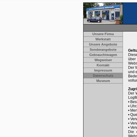
Unsere Firma
Werkstatt
Unsere Angebote
Sonderangebote
Gelt
Dies
Gebrauchtwagen
über
Wegweiser
Webs
Kontakt
Der W
Impressum
und e
Datenschutz
Beden
vollu
Museum
Zugr
Der W
Logfi
• Be
• Uhr
• Me
• Que
• Ve
• Ve
• Ve
Die 
Webs