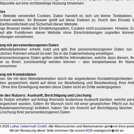
tspunkte auf eine rechtswidrige Nutzung hinweisen.
ies
e Website verwendet Cookies. Dabei handelt es sich um kleine Textdateien,
eichert werden. Ihr Browser greift auf diese Dateien zu. Durch den Einsatz 
zerfreundlichkeit und Sicherheit dieser Website.
ge Browser bieten die Einstellungsoption, Cookies nicht zuzulassen. Hinweis: Es 
auf alle Funktionen dieser Website ohne Einschränkungen zugreifen könne
tellungen vornehmen.
ng mit personenbezogenen Daten
Websitebetreiber erhebt, nutzt und gibt Ihre personenbezogenen Daten nur
zlichen Rahmen erlaubt ist oder Sie in die Datenerhebung einwilligen.
personenbezogene Daten gelten sämtliche Informationen, welche dazu dienen, I
he zu Ihnen zurückverfolgt werden können – also beispielsweise Ihr Name
fonnummer.
ng mit Kontaktdaten
en Sie mit dem Websitebetreiber durch die angebotenen Kontaktmöglichkeiten 
ben gespeichert, damit auf diese zur Bearbeitung und Beantwortung Ihrer Anf
 Ohne Ihre Einwilligung werden diese Daten nicht an Dritte weitergegeben.
te des Nutzers: Auskunft, Berichtigung und Löschung
ls Nutzer erhalten auf Antrag Ihrerseits kostenlose Auskunft darüber, welche 
espeichert wurden. Sofern Ihr Wunsch nicht mit einer gesetzlichen Pflicht zur A
tsdatenspeicherung) kollidiert, haben Sie ein Anrecht auf Berichtigung falsche
 Löschung Ihrer personenbezogenen Daten.
04-2026
Lothar Uebermuth GmbH
. Alle Warenzeichen und Markennamen geh�ren ihren jewei
Mit der Benutzung dieser Seite erkennen Sie unsere
AGB
uneingeschr�nkt an.