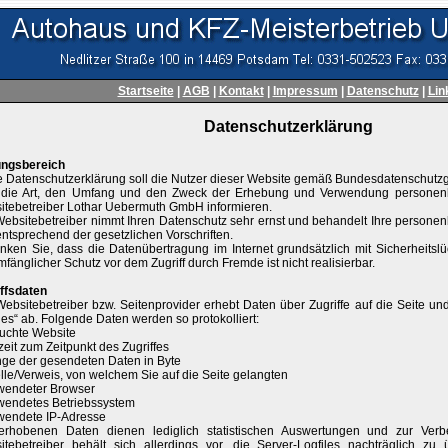
Startseite
|
AGB
|
Kontakt
|
Impressum
|
Datenschutz
|
Lin
Datenschutzerklärung
ungsbereich
e Datenschutzerklärung soll die Nutzer dieser Website gemäß Bundesdatenschutz
 die Art, den Umfang und den Zweck der Erhebung und Verwendung personen
itebetreiber Lothar Uebermuth GmbH informieren.
ebsitebetreiber nimmt Ihren Datenschutz sehr ernst und behandelt Ihre persone
ntsprechend der gesetzlichen Vorschriften.
ken Sie, dass die Datenübertragung im Internet grundsätzlich mit Sicherheitsl
mfänglicher Schutz vor dem Zugriff durch Fremde ist nicht realisierbar.
iffsdaten
ebsitebetreiber bzw. Seitenprovider erhebt Daten über Zugriffe auf die Seite und
les“ ab. Folgende Daten werden so protokolliert:
suchte Website
zeit zum Zeitpunkt des Zugriffes
nge der gesendeten Daten in Byte
lle/Verweis, von welchem Sie auf die Seite gelangten
rwendeter Browser
rwendetes Betriebssystem
rwendete IP-Adresse
erhobenen Daten dienen lediglich statistischen Auswertungen und zur Ver
itebetreiber behält sich allerdings vor, die Server-Logfiles nachträglich zu 