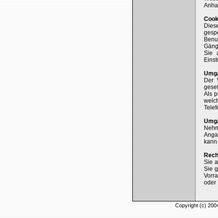
Anhal
Cook
Dies
gesp
Benut
Gängi
Sie 
Eins
Umga
Der 
geset
Als 
welc
Tele
Umga
Nehm
Anga
kann.
Rech
Sie a
Sie g
Vorra
oder
Copyright (c) 20